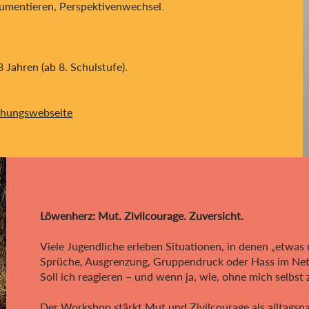
argumentieren, Perspektivenwechsel
.
 Jahren (ab 8. Schulstufe).
uchungswebseite
Löwenherz: Mut. Zivilcourage. Zuversicht.
Viele Jugendliche erleben Situationen, in denen „etwas 
Sprüche, Ausgrenzung, Gruppendruck oder Hass im Netz.
Soll ich reagieren – und wenn ja, wie, ohne mich selbst
Der Workshop stärkt Mut und Zivilcourage als alltags