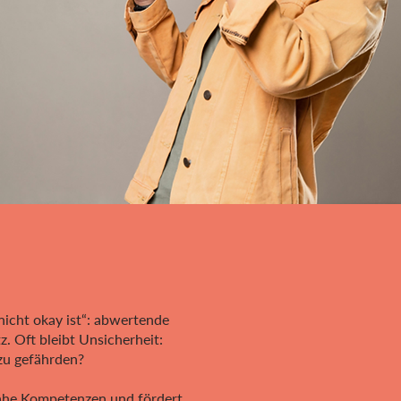
nicht okay ist“: abwertende
 Oft bleibt Unsicherheit:
 zu gefährden?
nahe Kompetenzen und fördert