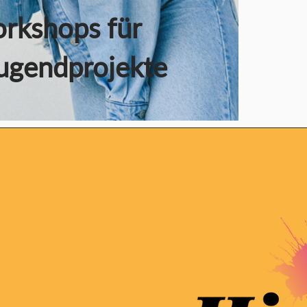
rkshops für
ugendprojekte